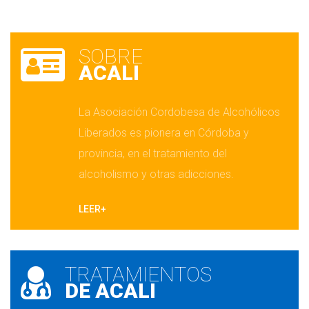
SOBRE
 ACALI
La Asociación Cordobesa de Alcohólicos 
Liberados es pionera en Córdoba y 
provincia, en el tratamiento del 
alcoholismo y otras adicciones.
LEER+
TRATAMIENTOS
 DE ACALI