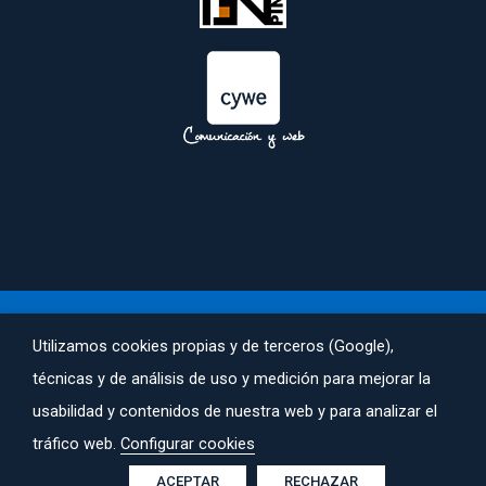
 
Utilizamos cookies propias y de terceros (Google), 
AVISO LEGAL
 | 
POLÍTICA DE PRIVACIDAD
 | 
POLÍTICA DE COOKIES
técnicas y de análisis de uso y medición para mejorar la 
 ACALI© TODOS LOS DERECHOS RESERVADOS. CREADA POR 
usabilidad y contenidos de nuestra web y para analizar el 
COMUNICACIONYWEB.COM
.
tráfico web. 
Configurar cookie
ACEPTAR
RECHAZAR