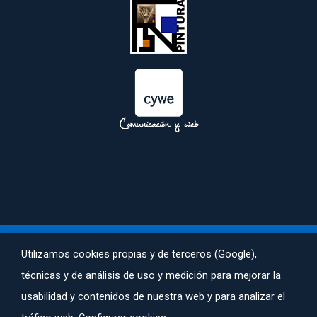
 
Utilizamos cookies propias y de terceros (Google), 
técnicas y de análisis de uso y medición para mejorar la 
AVISO LEGAL
 | 
POLÍTICA DE PRIVACIDAD
 | 
POLÍTICA DE COOKIES
usabilidad y contenidos de nuestra web y para analizar el 
 ACALI© TODOS LOS DERECHOS RESERVADOS. CREADA POR 