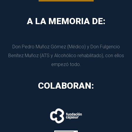
A LA MEMORIA DE:
Don Pedro Muñoz Gómez (Médico) y Don Fulgencio 
Benítez Muñoz (ATS y Alcohólico rehabilitado), con ellos 
empezó todo.
COLABORAN: