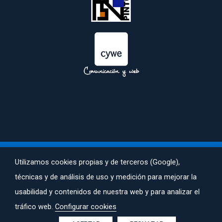
 
Utilizamos cookies propias y de terceros (Google), 
técnicas y de análisis de uso y medición para mejorar la 
AVISO LEGAL
 | 
POLÍTICA DE PRIVACIDAD
 | 
POLÍTICA DE COOKIES
usabilidad y contenidos de nuestra web y para analizar el 
 ACALI© TODOS LOS DERECHOS RESERVADOS. CREADA POR 
tráfico web. 
Configurar cookie
COMUNICACIONYWEB.COM
.