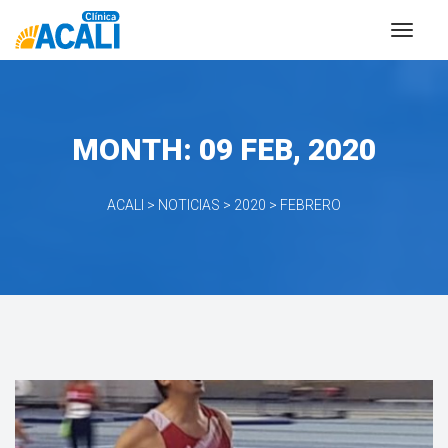
MONTH: 
09 FEB, 2020
ACALI
 > 
NOTICIAS
 > 
2020
 > 
FEBRERO