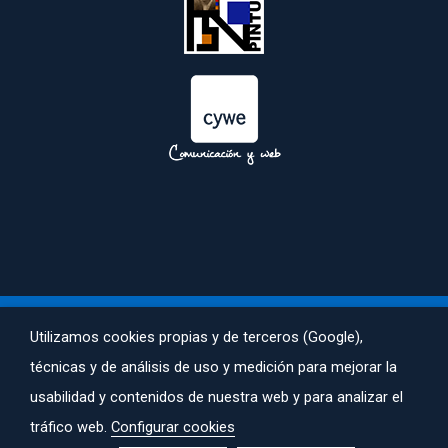
 
Utilizamos cookies propias y de terceros (Google), 
técnicas y de análisis de uso y medición para mejorar la 
AVISO LEGAL
 | 
POLÍTICA DE PRIVACIDAD
 | 
POLÍTICA DE COOKIES
usabilidad y contenidos de nuestra web y para analizar el 
 ACALI© TODOS LOS DERECHOS RESERVADOS. CREADA POR 
tráfico web. 
Configurar cookie
COMUNICACIONYWEB.COM
.